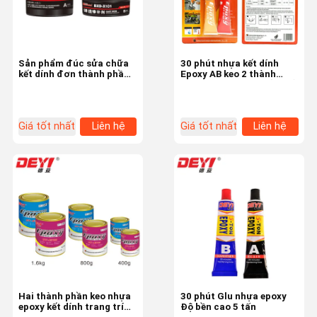
Sản phẩm đúc sửa chữa
30 phút nhựa kết dính
kết dính đơn thành phần
Epoxy AB keo 2 thành
nhựa epoxy Độ bền cao
phần màu đen và trắng tỷ
lệ 1:1
Giá tốt nhất
Liên hệ
Giá tốt nhất
Liên hệ
Nhà
Sản Phẩm
Video
Về Chúng Tôi
Hai thành phần keo nhựa
30 phút Glu nhựa epoxy
epoxy kết dính trang trí
Độ bền cao 5 tấn