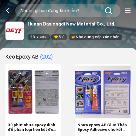
Hunan Baxiongdi New Material Co., Ltd.
28
5.0
Nhà cung cấp xác nhận
YEARS
Keo Epoxy AB
(202)
30 phút nhựa epoxy dính
Nhựa epoxy AB Glue Thép
để phân loại liên kết đen
Epoxy Adhesive cho kết
và trắng
nối kim loại chống nhiệt