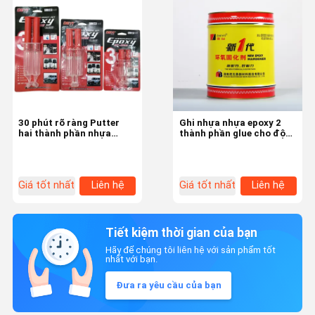
30 phút rõ ràng Putter
Ghi nhựa nhựa epoxy 2
hai thành phần nhựa
thành phần glue cho độ
epoxy kết dính cho vật
nhớt biển 40000-
liệu xây dựng
45000cps
Giá tốt nhất
Liên hệ
Giá tốt nhất
Liên hệ
Tiết kiệm thời gian của bạn
Hãy để chúng tôi liên hệ với sản phẩm tốt
nhất với bạn.
Đưa ra yêu cầu của bạn