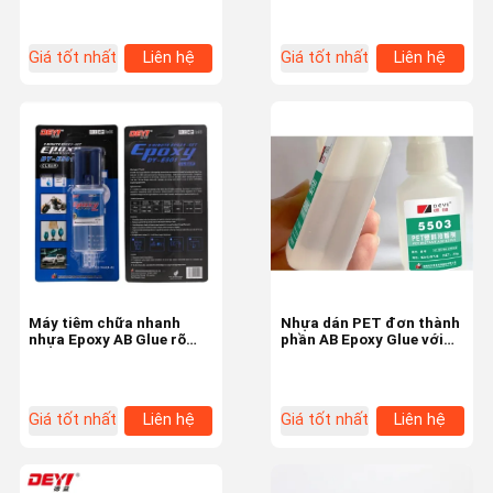
Giá tốt nhất
Liên hệ
Giá tốt nhất
Liên hệ
Máy tiêm chữa nhanh
Nhựa dán PET đơn thành
nhựa Epoxy AB Glue rõ
phần AB Epoxy Glue với
ràng cho đồ chơi gốm và
độ nhớt 60-120CPS 3-
gỗ
10S Thời gian làm cứng
Giá tốt nhất
Liên hệ
Giá tốt nhất
Liên hệ