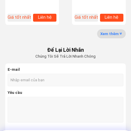
Einecs số 230-391-5
Chuyến
Kiểm Soát
Liên Hệ Với
Tin Tức
Giá tốt nhất
Liên hệ
Giá tốt nhất
Liên hệ
Tham Quan
Chất Lượng
Chúng Tôi
Nhà Máy
Xem thêm
Để Lại Lời Nhắn
Chúng Tôi Sẽ Trả Lời Nhanh Chóng
Các Vụ Án
E-mail
Keo Epoxy AB
Keo Acrylic biến tính
Yêu cầu
Không còn keo dán móng tay
keo khóa ren
Máy sản xuất miếng dán