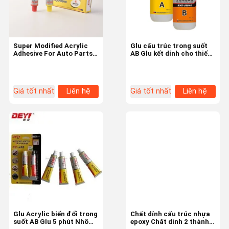
Super Modified Acrylic
Glu cấu trúc trong suốt
Adhesive For Auto Parts
AB Glu kết dính cho thiết
Màu xanh A và màu đỏ B
bị điện tử
Giá tốt nhất
Liên hệ
Giá tốt nhất
Liên hệ
Nhà
Sản Phẩm
Video
Về Chúng Tôi
Glu Acrylic biến đổi trong
Chất dính cấu trúc nhựa
suốt AB Glu 5 phút Nhôm
epoxy Chất dính 2 thành