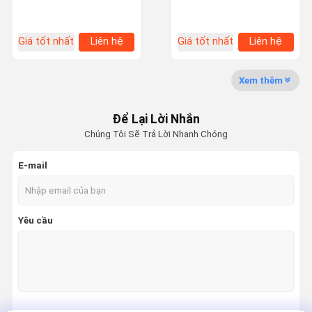
cho nhu cầu hàng ngày
phần cho máy phát điện
hoặc máy chạy bằng điện
Chuyến
Kiểm Soát
Liên Hệ Với
Tin Tức
Giá tốt nhất
Liên hệ
Giá tốt nhất
Liên hệ
Tham Quan
Chất Lượng
Chúng Tôi
Nhà Máy
Xem thêm
Để Lại Lời Nhắn
Chúng Tôi Sẽ Trả Lời Nhanh Chóng
Các Vụ Án
E-mail
Keo Epoxy AB
Keo Acrylic biến tính
Yêu cầu
Không còn keo dán móng tay
keo khóa ren
Máy sản xuất miếng dán