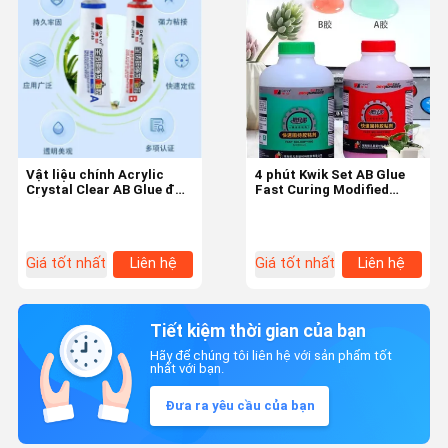
Vật liệu chính Acrylic
4 phút Kwik Set AB Glue
Crystal Clear AB Glue để
Fast Curing Modified
gắn kết mạnh với PVC
Acrylic Adhesive Cho Da
Giày dép
Giá tốt nhất
Liên hệ
Giá tốt nhất
Liên hệ
Tiết kiệm thời gian của bạn
Hãy để chúng tôi liên hệ với sản phẩm tốt
nhất với bạn.
Đưa ra yêu cầu của bạn