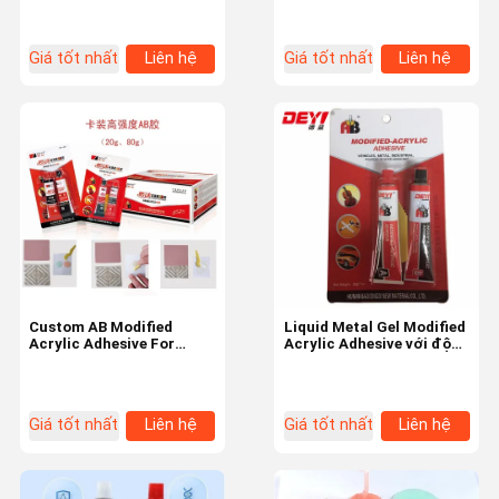
kim loại
hàn hoàn toàn 24 giờ
Giá tốt nhất
Liên hệ
Giá tốt nhất
Liên hệ
Custom AB Modified
Liquid Metal Gel Modified
Acrylic Adhesive For
Acrylic Adhesive với độ
Woodworking -30 đến
nhớt CPS 25 độ 4000-
120 nhiệt độ kháng
6000
Giá tốt nhất
Liên hệ
Giá tốt nhất
Liên hệ