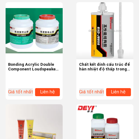
Bonding Acrylic Double
Chất kết dính cấu trúc để
Component Loudspeaker
hàn nhiệt độ thấp trong
Adhesive với độ nhớt
máy móc
3000-9000cps
Giá tốt nhất
Liên hệ
Giá tốt nhất
Liên hệ