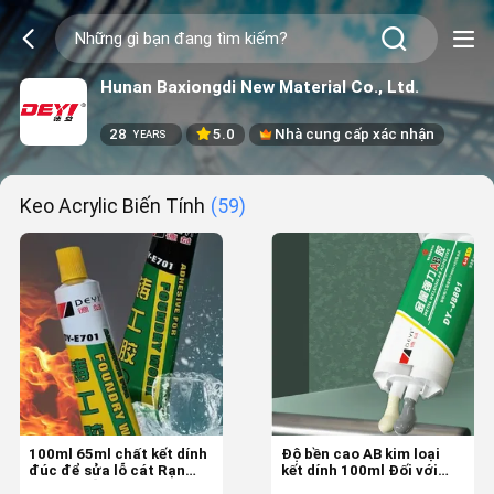
Hunan Baxiongdi New Material Co., Ltd.
28
5.0
Nhà cung cấp xác nhận
YEARS
Keo Acrylic Biến Tính
(59)
100ml 65ml chất kết dính
Độ bền cao AB kim loại
đúc để sửa lỗ cát Rạn
kết dính 100ml Đối với
nứt và mẫu trên khuôn
hàn kim loại Thời gian