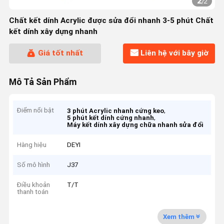
2
/
2
Chất kết dính Acrylic được sửa đổi nhanh 3-5 phút Chất
kết dính xây dựng nhanh
Giá tốt nhất
Liên hệ với bây giờ
Mô Tả Sản Phẩm
Điểm nổi bật
,
3 phút Acrylic nhanh cứng keo
,
5 phút kết dính cứng nhanh
Máy kết dính xây dựng chữa nhanh sửa đổi
Hàng hiệu
DEYI
Số mô hình
J37
Điều khoản
T/T
thanh toán
Xem thêm